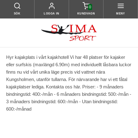
0
SÖK
LOGGA IN
KUNDVAGN
MENY
Hyr kajakplats i vårt kajakhotell Vi har 48 platser för kajaker
eller surfskis (maxlängd 6.90m) med individuellt låsbara luckor
finns nu vid vårt unika läge precis vid vattnet nära
Kungsholmen, utanför tullarna. För närvarande har vi ett fåtal
kajakplatser lediga. Kontakta oss här. Priser: - 9 månaders
bindningstid: 400:-/mån - 6 månaders bindningstid: 500:-/mån -
3 månaders bindningstid: 600:-/mån - Utan bindningstid:
600:-/månad