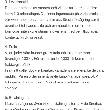
3. Leveranstid
Din order behandlas snarast och vi skickar normalt ordrar
inom 1-3 arbetsdagar. Du finner lagerstatus på varje produkt i
vår webshop men vi reserverar oss för slutförsäljning samt
eventuellt fel i lagersaldo och om något i din order mot
förmodan inte skulle stämma överrens med befintligt lager,
kontaktar vi dig snarast.
4. Frakt
Vi erbjuder våra kunder gratis frakt när ordersumman
överstiger 1000:-. För ordrar under 1000:- tillkommer en
fraktavgift på 59:-.
Fraktfritt gäller dock ej kajaker, kanadensare eller icke delbara
paddlar. På en order innehållande kajak/kanadensare/SUP
tillkommer 1500:- i frakt. Vi skickar endast varor inom
Sverige.
5. Betalningssätt
I kassan väljer du även vilket betalningsalternativ du föredrar.
Vi använder oss av Klarna Checkouts betallösning där du kan