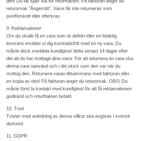
den! Du får själv stå för returfrakten. På fakturan anger du
returorsak "Ångerrätt". Varor får inte returneras som
postförskott eller efterkrav.
9. Reklamationer
Om du skulle få en vara som är defekt eller en felaktig
leverans ersätter vi dig kostnadsfritt med en ny vara. Du
måste dock meddela kundtjänst detta senast 14 dagar efter
det att du har mottagit dina varor. För att returnera en vara ska
denna vara oanvänd och i det skick som den var när du
mottog den. Returnera varan tillsammans med fakturan eller
en kopia av den! På fakturan anger du returorsak. OBS! Du
måste först ta kontakt med kundtjänst för att få reklamationen
godkänd och returfrakten betald.
10. Tvist
Tvister med anledning av dessa villkor ska avgöras i svensk
domstol.
11. GDPR