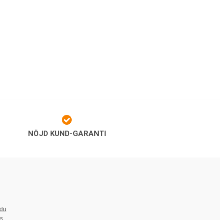
NÖJD KUND-GARANTI
 du
ss