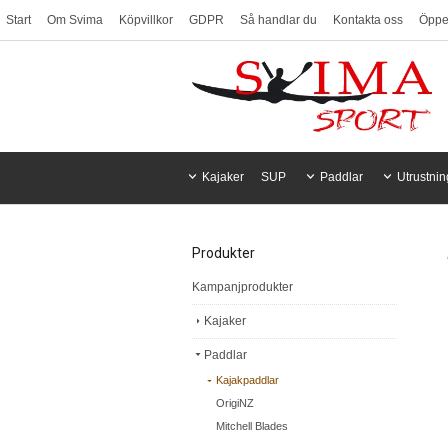
Start
Om Svima
Köpvillkor
GDPR
Så handlar du
Kontakta oss
Öppet
Kajaker
SUP
Paddlar
Utrustnin
Produkter
Kampanjprodukter
Kajaker
Paddlar
Kajakpaddlar
OrigiNZ
Mitchell Blades