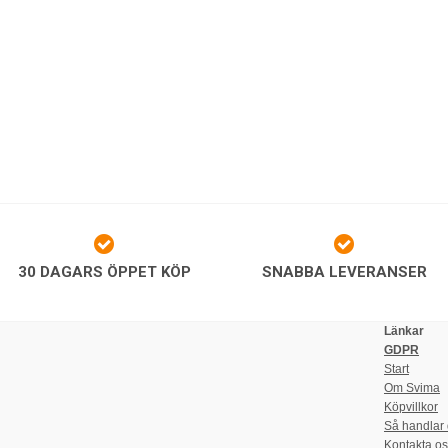
30 DAGARS ÖPPET KÖP
SNABBA LEVERANSER
Länkar
GDPR
Start
Om Svima
Köpvillkor
Så handlar
Kontakta o