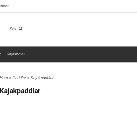
tider
g
Kajakhotell
Hem
»
Paddlar
» Kajakpaddlar
Kajakpaddlar