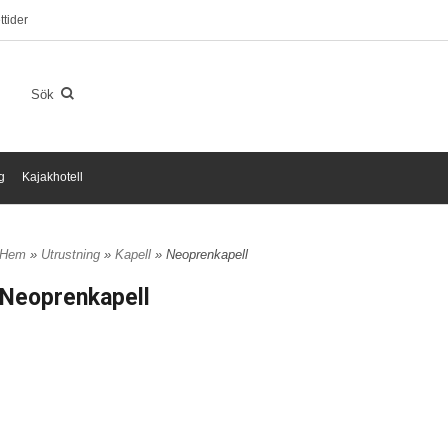
tider
g
Kajakhotell
Hem
»
Utrustning
»
Kapell
» Neoprenkapell
Neoprenkapell