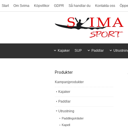
Start
Om Svima
Köpvillkor
GDPR
Så handlar du
Kontakta oss
Öppet
Kajaker
SUP
Paddlar
Utrustnin
Produkter
Kampanjprodukter
Kajaker
Paddlar
Utrustning
Paddlingskläder
Kapell